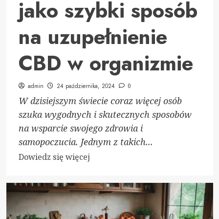
jako szybki sposób
na uzupełnienie
CBD w organizmie
admin
24 października, 2024
0
W dzisiejszym świecie coraz więcej osób
szuka wygodnych i skutecznych sposobów
na wsparcie swojego zdrowia i
samopoczucia. Jednym z takich...
Dowiedz
Dowiedz się więcej
się
więcej
o
Shoty
konopne