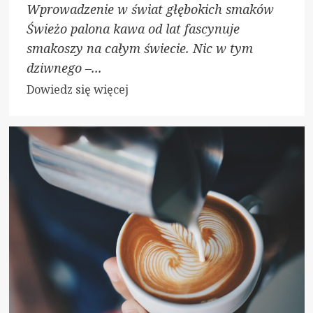
Wprowadzenie w świat głębokich smaków
Świeżo palona kawa od lat fascynuje
smakoszy na całym świecie. Nic w tym
dziwnego –...
Dowiedz
Dowiedz się więcej
się
więcej
o
Magia
Świeżo
Palonej
Kawy
–
Odkryj
Wyjątkowy
Aromat