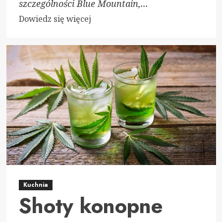
szczególności Blue Mountain,...
Dowiedz
Dowiedz się więcej
się
więcej
o
Sekret
smaku
kawy
z
Jamajki
–
co
sprawia,
że
jest
Kuchnia
tak
Shoty konopne
wyjątkowa?