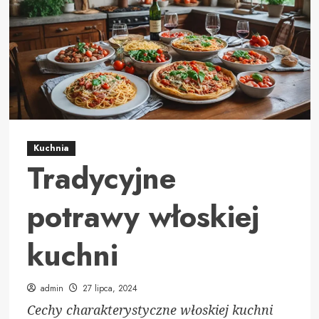
jako
szybki
sposób
na
uzupełnienie
CBD
w
organizmie
Kuchnia
Tradycyjne
potrawy włoskiej
kuchni
admin
27 lipca, 2024
Cechy charakterystyczne włoskiej kuchni