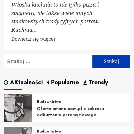
Włoska kuchnia to nie tylko pizza i
spaghetti, ale także wiele innych
smakowitych tradycyjnych potraw.
Kuchnia...
Dowiedz
Dowiedz się więcej
się
więcej
Szukaj:
o
Tradycyjne
potrawy
AKtualności
Popularne
Trendy
włoskiej
kuchni
Budownictwo
Oferta amano.com.pl z zakresu
odkurzania przemysłowego
Budownictwo