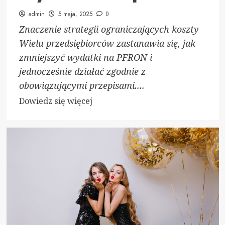
admin
5 maja, 2025
0
Znaczenie strategii ograniczających koszty
Wielu przedsiębiorców zastanawia się, jak
zmniejszyć wydatki na PFRON i
jednocześnie działać zgodnie z
obowiązującymi przepisami....
Dowiedz
Dowiedz się więcej
się
więcej
o
Jak
zmniejszyć
wydatki
na
pfron