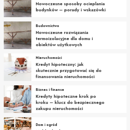
kobiet
Nowoczesne sposoby ocieplania
budynków – porady i wskazówki
Budownictwo
Nowoczesne rozwiązania
termoizolacyjne dla domu i
obiektów użytkowych
Nieruchomości
Kredyt hipoteczny: jak
skutecznie przygotować się do
finansowania nieruchomości
Biznes i finanse
Kredyty hipoteczne krok po
kroku – klucz do bezpiecznego
zakupu nieruchomości
Dom i ogród