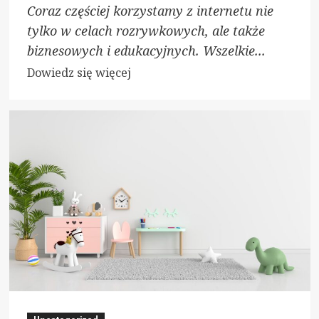
Coraz częściej korzystamy z internetu nie
tylko w celach rozrywkowych, ale także
biznesowych i edukacyjnych. Wszelkie...
Dowiedz
Dowiedz się więcej
się
więcej
o
Bitdefender
–
niezawodna
ochrona
dla
Twoich
danych