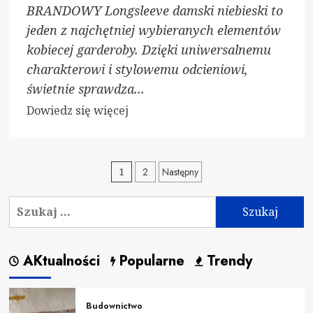
BRANDOWY Longsleeve damski niebieski to
jeden z najchętniej wybieranych elementów
kobiecej garderoby. Dzięki uniwersalnemu
charakterowi i stylowemu odcieniowi,
świetnie sprawdza...
Dowiedz
Dowiedz się więcej
się
więcej
o
Stronicowanie
1
2
Następny
Longsleeve
wpisów
damski
Szukaj:
niebieski
–
modna
AKtualności
Popularne
Trendy
propozycja
dla
wymagających
Budownictwo