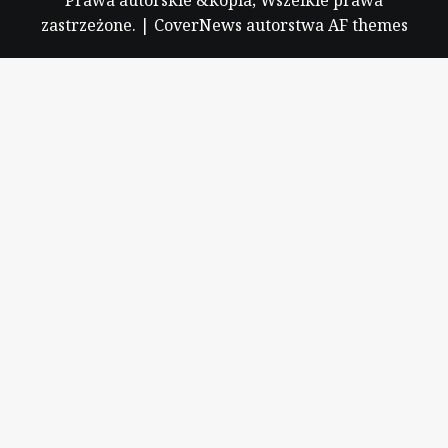
zastrzeżone.
|
CoverNews
autorstwa AF themes