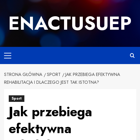
Przejdź
do
ENACTUSUEP
treści
Primary
Menu
STRONA GŁÓWNA
SPORT
JAK PRZEBIEGA EFEKTYWNA
REHABILITACJA I DLACZEGO JEST TAK ISTOTNA?
Sport
Jak przebiega
efektywna