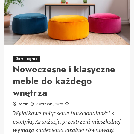
samochodowe:
praktyczne
wskazówki
i
inspiracje
Dom i ogród
Nowoczesne i klasyczne
meble do każdego
wnętrza
admin
7 września, 2025
0
Wyjątkowe połączenie funkcjonalności z
estetyką Aranżacja przestrzeni mieszkalnej
wymaga znalezienia idealnej równowagi