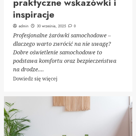
praktyczne wskazówki i
inspiracje
admin
30 września, 2025
0
Profesjonalne żarówki samochodowe –
dlaczego warto zwrócić na nie uwagę?
Dobre oświetlenie samochodowe to
podstawa komfortu oraz bezpieczeństwa
na drodze....
Dowiedz
Dowiedz się więcej
się
więcej
o
Jak
wybrać
najlepsze
oświetlenie