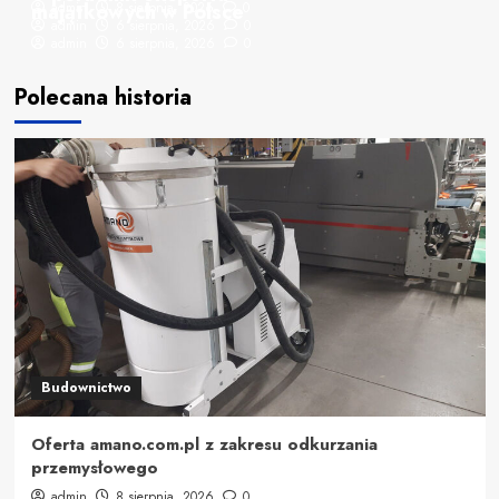
majątkowych w Polsce
admin
8 sierpnia, 2026
0
admin
6 sierpnia, 2026
0
admin
6 sierpnia, 2026
0
Polecana historia
Budownictwo
Oferta amano.com.pl z zakresu odkurzania
przemysłowego
admin
8 sierpnia, 2026
0