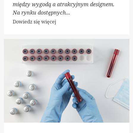
między wygodą a atrakcyjnym designem.
Na rynku dostępnych...
Dowiedz
Dowiedz się więcej
się
więcej
o
Nowoczesne
i
klasyczne
meble
do
każdego
wnętrza