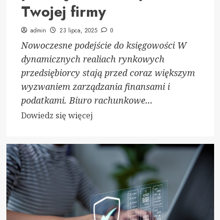
Twojej firmy
admin
23 lipca, 2025
0
Nowoczesne podejście do księgowości W
dynamicznych realiach rynkowych
przedsiębiorcy stają przed coraz większym
wyzwaniem zarządzania finansami i
podatkami. Biuro rachunkowe...
Dowiedz
Dowiedz się więcej
się
więcej
o
Biuro
rachunkowe
–
profesjonalne
wsparcie