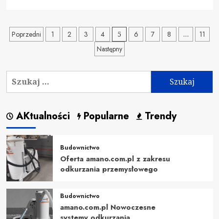
się
więcej
o
Stronicowanie
Poprzedni
1
2
3
4
5
6
7
8
…
11
Bitdefender
–
Następny
wpisów
niezawodna
ochrona
Szukaj:
dla
Twoich
danych
AKtualności
Popularne
Trendy
Budownictwo
Oferta amano.com.pl z zakresu
odkurzania przemysłowego
Budownictwo
amano.com.pl Nowoczesne
systemy odkurzania