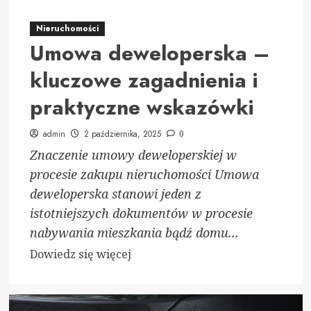
Nieruchomości
Umowa deweloperska –
kluczowe zagadnienia i
praktyczne wskazówki
admin
2 października, 2025
0
Znaczenie umowy deweloperskiej w
procesie zakupu nieruchomości Umowa
deweloperska stanowi jeden z
istotniejszych dokumentów w procesie
nabywania mieszkania bądź domu...
Dowiedz
Dowiedz się więcej
się
więcej
o