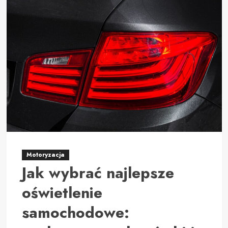
Umowa
deweloperska
–
kluczowe
zagadnienia
i
praktyczne
wskazówki
Motoryzacja
Jak wybrać najlepsze
oświetlenie
samochodowe: