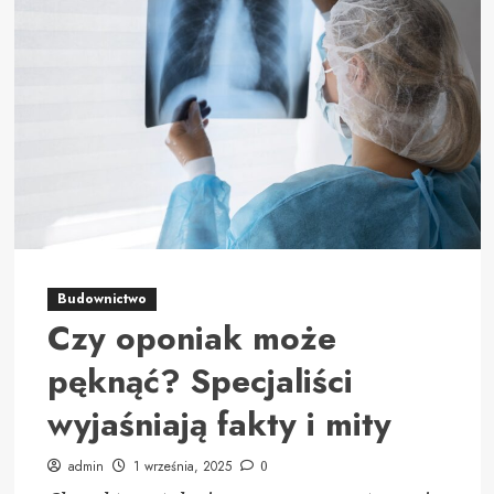
laboratorium
medyczne
z
rodzinną
tradycją
Budownictwo
Czy oponiak może
pęknąć? Specjaliści
wyjaśniają fakty i mity
admin
1 września, 2025
0