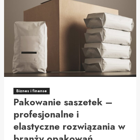
Kancelaria
prawna
w
Kielcach
–
profesjonalne
wsparcie
i
doświadczenie
Biznes i finanse
Pakowanie saszetek –
profesjonalne i
elastyczne rozwiązania w
branży opakowań