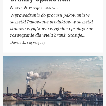
admin
19 sierpnia, 2025
0
Wprowadzenie do procesu pakowania w
saszetki Pakowanie produktów w saszetki
stanowi wyjątkowo wygodne i praktyczne
rozwiązanie dla wielu branż. Stosuje...
Dowiedz
Dowiedz się więcej
się
więcej
o
Pakowanie
saszetek
–
profesjonalne
i
elastyczne
rozwiązania