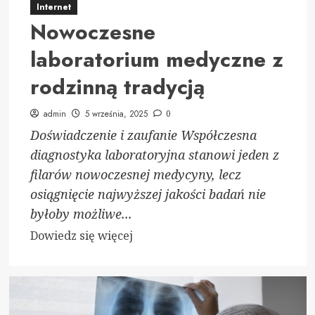
Internet
Nowoczesne
laboratorium medyczne z
rodzinną tradycją
admin
5 września, 2025
0
Doświadczenie i zaufanie Współczesna
diagnostyka laboratoryjna stanowi jeden z
filarów nowoczesnej medycyny, lecz
osiągnięcie najwyższej jakości badań nie
byłoby możliwe...
Dowiedz
Dowiedz się więcej
się
więcej
o
Nowoczesne