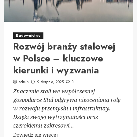
w
branży
opakowań
Budownictwo
Rozwój branży stalowej
w Polsce – kluczowe
kierunki i wyzwania
admin
9 sierpnia, 2025
0
Znaczenie stali we współczesnej
gospodarce Stal odgrywa nieocenioną rolę
w rozwoju przemysłu i infrastruktury.
Dzięki swojej wytrzymałości oraz
szerokiemu zakresowi...
Dowiedz
Dowiedz się więcej