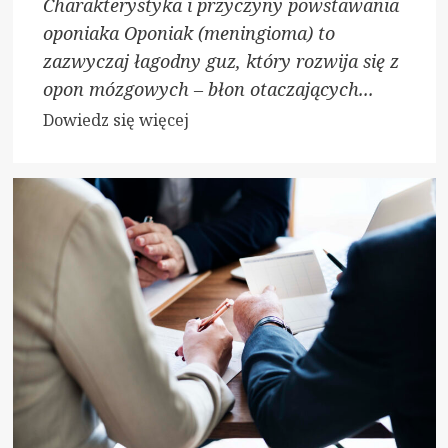
Charakterystyka i przyczyny powstawania
oponiaka Oponiak (meningioma) to
zazwyczaj łagodny guz, który rozwija się z
opon mózgowych – błon otaczających...
Dowiedz
Dowiedz się więcej
się
więcej
o
Czy
oponiak
może
pęknąć?
Specjaliści
wyjaśniają
fakty
i
mity