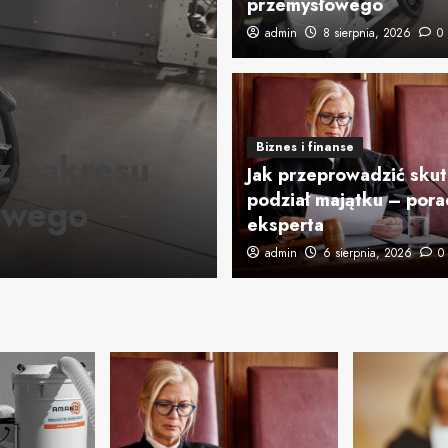
przemysłowego
admin
8 sierpnia, 2026
0
Budownictwo
amano.com.p
Biznes i finanse
z zakresu
systemy odk
Jak przeprowadzić sku
podział majątku – pora
owego
przemysłowe
eksperta
admin
admin
8 sierpnia, 2026
6 sierpnia, 2026
0
0