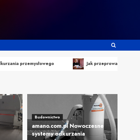
słowego
Jak przeprowadzić skuteczny podział maj
Budownictwo
amano.com.pl Nowoczesne
systemy odkurzania