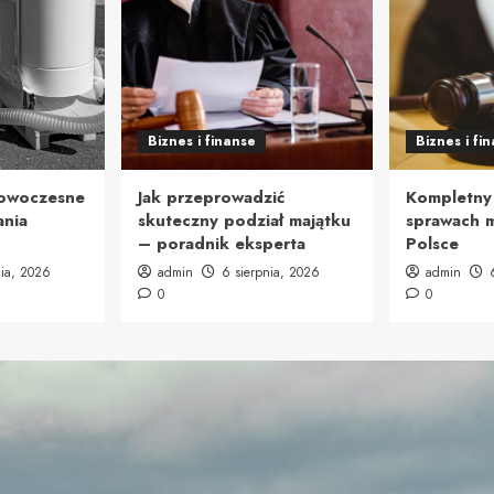
Biznes i finanse
Biznes i fi
Nowoczesne
Jak przeprowadzić
Kompletny
ania
skuteczny podział majątku
sprawach 
– poradnik eksperta
Polsce
nia, 2026
admin
6 sierpnia, 2026
admin
0
0