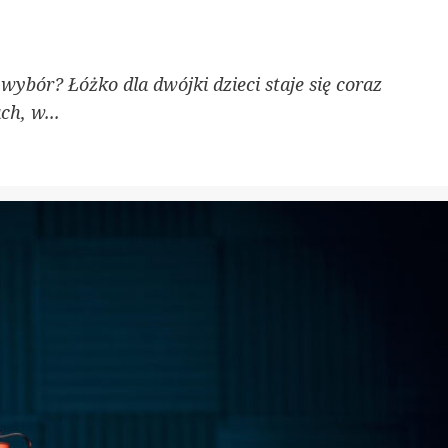
 wybór? Łóżko dla dwójki dzieci staje się coraz
h, w...