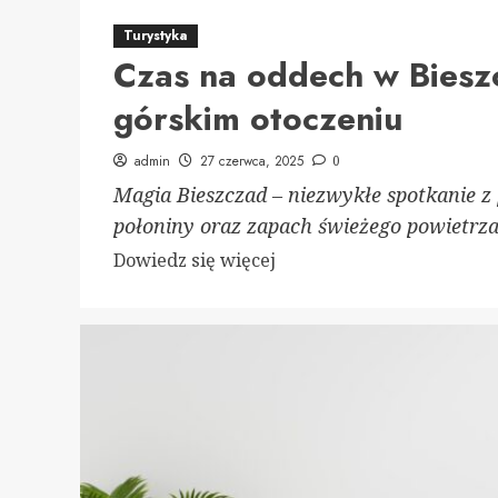
Turystyka
Czas na oddech w Bieszc
górskim otoczeniu
admin
27 czerwca, 2025
0
Magia Bieszczad – niezwykłe spotkanie z 
połoniny oraz zapach świeżego powietrza t
Dowiedz
Dowiedz się więcej
się
więcej
o
Czas
na
oddech
w
Bieszczadach