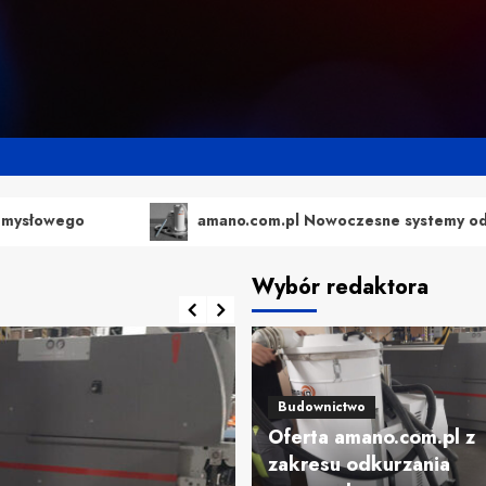
amano.com.pl Nowoczesne systemy odkurzania przemy
Wybór redaktora
Budownictwo
Oferta amano.com.pl z
zakresu odkurzania