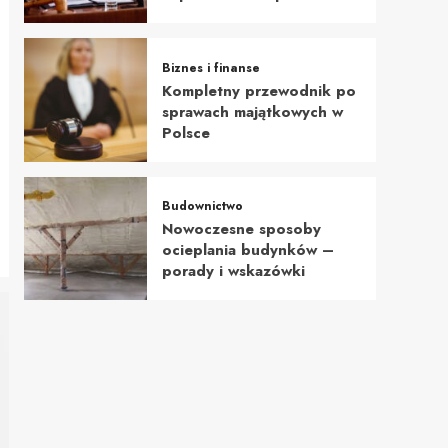
Biznes i finanse
Kompletny przewodnik po
sprawach majątkowych w
Polsce
Budownictwo
Nowoczesne sposoby
ocieplania budynków –
porady i wskazówki