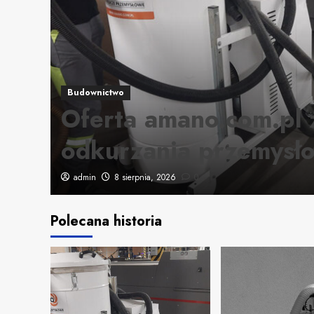
Budownictwo
ia
Oferta amano.com.pl 
ki
odkurzania przemysł
admin
8 sierpnia, 2026
0
Polecana historia