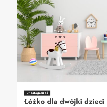
–
luksus
i
relaks
w
górskim
otoczeniu
Uncategorized
Łóżko dla dwójki dzieci