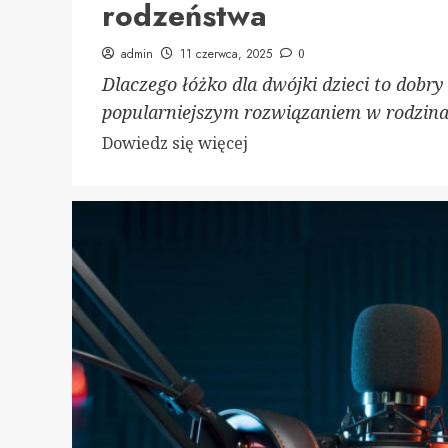
rodzeństwa
admin
11 czerwca, 2025
0
Dlaczego łóżko dla dwójki dzieci to dobry
popularniejszym rozwiązaniem w rodzinac
Dowiedz
Dowiedz się więcej
się
więcej
o
Łóżko
dla
dwójki
dzieci
–
idealne
rozwiązanie
dla
rodzeństwa