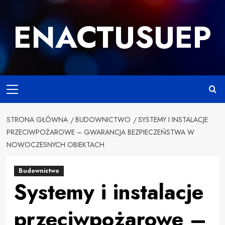
Przejdź
do
ENACTUSUEP
treści
Primary
Menu
STRONA GŁÓWNA
BUDOWNICTWO
SYSTEMY I INSTALACJE
PRZECIWPOŻAROWE – GWARANCJA BEZPIECZEŃSTWA W
NOWOCZESNYCH OBIEKTACH
Budownictwo
Systemy i instalacje
przeciwpożarowe –