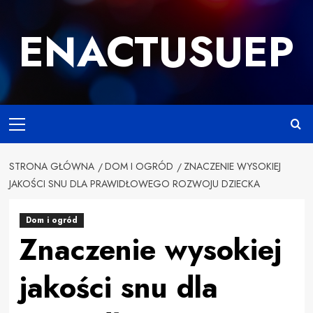
Przejdź
do
ENACTUSUEP
treści
Primary
Menu
STRONA GŁÓWNA
DOM I OGRÓD
ZNACZENIE WYSOKIEJ
JAKOŚCI SNU DLA PRAWIDŁOWEGO ROZWOJU DZIECKA
Dom i ogród
Znaczenie wysokiej
jakości snu dla