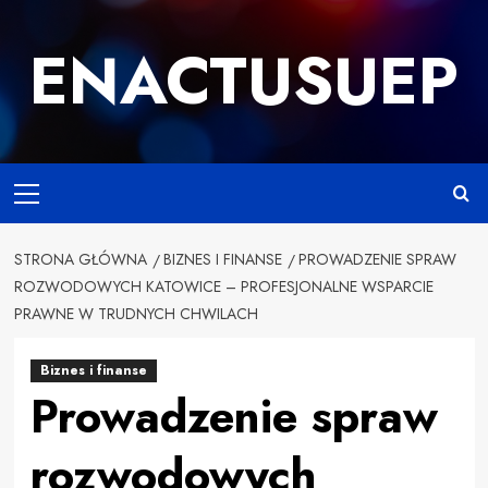
Przejdź
do
ENACTUSUEP
treści
Primary
Menu
STRONA GŁÓWNA
BIZNES I FINANSE
PROWADZENIE SPRAW
ROZWODOWYCH KATOWICE – PROFESJONALNE WSPARCIE
PRAWNE W TRUDNYCH CHWILACH
Biznes i finanse
Prowadzenie spraw
rozwodowych