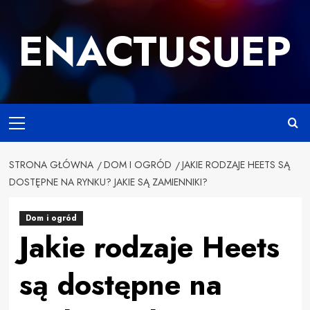
Przejdź
do
ENACTUSUEP
treści
Primary
Menu
STRONA GŁÓWNA
DOM I OGRÓD
JAKIE RODZAJE HEETS SĄ
DOSTĘPNE NA RYNKU? JAKIE SĄ ZAMIENNIKI?
Dom i ogród
Jakie rodzaje Heets
są dostępne na