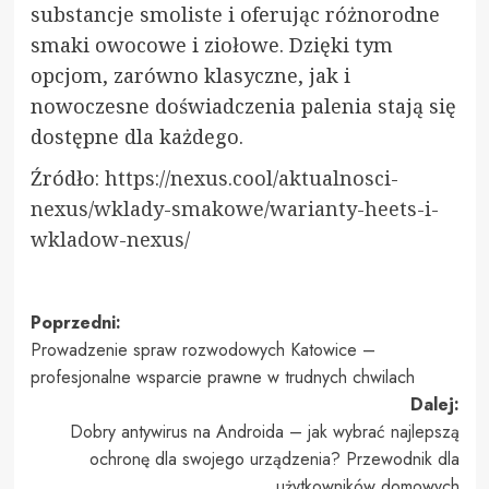
substancje smoliste i oferując różnorodne
smaki owocowe i ziołowe. Dzięki tym
opcjom, zarówno klasyczne, jak i
nowoczesne doświadczenia palenia stają się
dostępne dla każdego.
Źródło:
https://nexus.cool/aktualnosci-
nexus/wklady-smakowe/warianty-heets-i-
wkladow-nexus/
Zobacz
Poprzedni:
Prowadzenie spraw rozwodowych Katowice –
wpisy
profesjonalne wsparcie prawne w trudnych chwilach
Dalej:
Dobry antywirus na Androida – jak wybrać najlepszą
ochronę dla swojego urządzenia? Przewodnik dla
użytkowników domowych