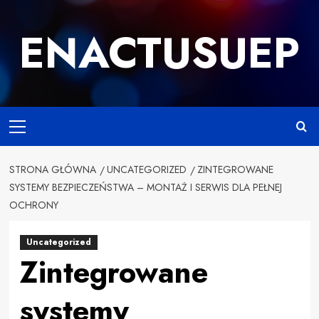
Przejdź
do
ENACTUSUEP
treści
Primary
Menu
STRONA GŁÓWNA
UNCATEGORIZED
ZINTEGROWANE
SYSTEMY BEZPIECZEŃSTWA – MONTAŻ I SERWIS DLA PEŁNEJ
OCHRONY
Uncategorized
Zintegrowane
systemy